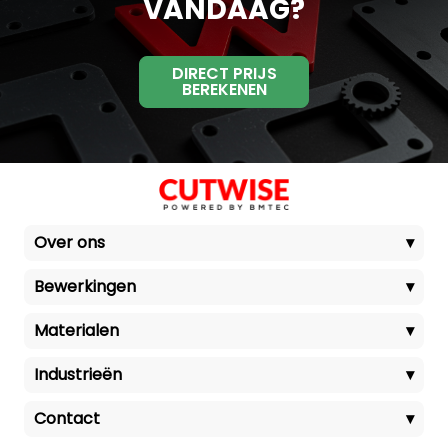
VANDAAG?
DIRECT PRIJS
BEREKENEN
Over ons
▾
Bewerkingen
▾
Materialen
▾
Industrieën
▾
Contact
▾