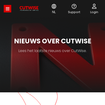
Overslaan
en
naar
Support
Login
NL
de
inhoud
gaan
NIEUWS OVER CUTWISE
Lees het laatste nieuws over CutWise.