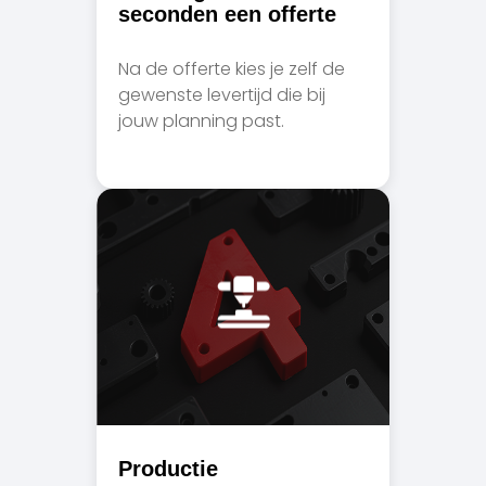
seconden een offerte
Na de offerte kies je zelf de
gewenste levertijd die bij
jouw planning past.
Productie