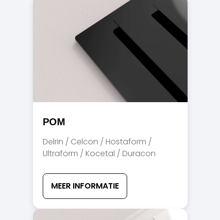
POM
Delrin / Celcon / Hostaform /
Ultraform / Kocetal / Duracon
MEER INFORMATIE