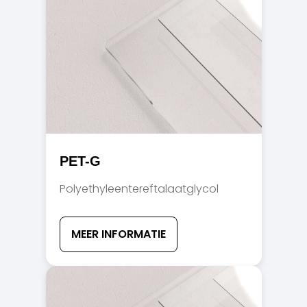
PET-G
Polyethyleentereftalaatglycol
MEER INFORMATIE