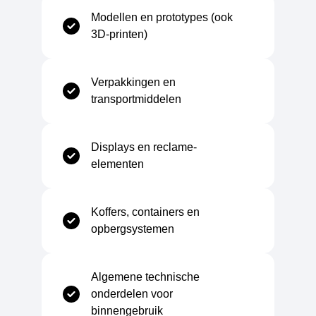
Maximale gebruikstemperatuur
+75°C
Modellen en prototypes (ook
3D-printen)
Verpakkingen en
Mechanisch
transportmiddelen
Treksterkte
41 N/mm
Displays en reclame-
elementen
Rek tot breuk
45 %
Koffers, containers en
E-Modulus
2100 N/mm²
opbergsystemen
Buigsterkte
70 N/mm²
Algemene technische
onderdelen voor
Slagsterkte
37 Charpy
binnengebruik