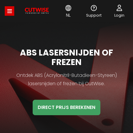
Overslaan
en
naar
Support
Login
NL
de
inhoud
gaan
MATERIAL
ABS LASERSNIJDEN OF
HB
FREZEN
TITLE
Material
Ontdek ABS (Acrylonitril-Butadieen-Styreen)
HB
lasersnijden of frezen bij CutWise.
Description
DIRECT PRIJS BEREKENEN