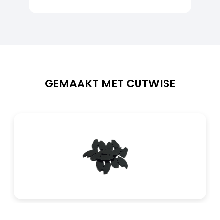
Shore of kogeldruk hardheid
78 Shore °D
Wrijvingscoëfficiënt
0,6
GEMAAKT MET CUTWISE
Elektrisch
Relatieve elektrische constante
2,8 / 100 Hz
Diëlektrische verliesfactor
0,016 / tan(..x10⁻³)
Specifieke weerstand
10 / 16 Ω cm