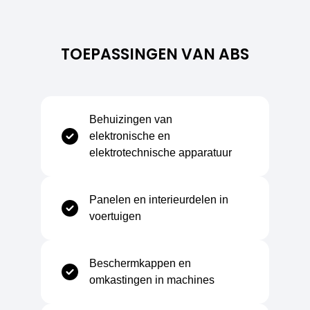
Soortelijke massa
1,04 g/cm³
TOEPASSINGEN VAN ABS
Vochtopname bij normaal klimaat
0,4 %
Brandgedrag
B2
Behuizingen van
elektronische en
Specifieke warmtecapaciteit
1,3 kj/Kg°C
elektrotechnische apparatuur
Panelen en interieurdelen in
voertuigen
Temperatuurbereik
Beschermkappen en
Minimale gebruikstemperatuur
-40°C
omkastingen in machines