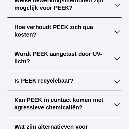
Welke bewerkingsmethoden zijn
geleverd en wordt veel gebruikt voor
mogelijk voor PEEK?
implantaten en medisch instrumentarium.
PEEK is goed te frezen, draaien, lasersnijden
Hoe verhoudt PEEK zich qua
en 3D-printen. Nabehandeling kan polijsten
kosten?
of zaagsneden gladmaken.
PEEK is een high-end kunststof met hogere
Wordt PEEK aangetast door UV-
materiaalkosten dan PA of PP, maar de
licht?
langere levensduur en prestaties
rechtvaardigen dit vaak.
Zonder additieven kan PEEK na langdurige
Is PEEK recyclebaar?
UV-expositie verkleuren; met UV-
stabilisatoren blijft het zeer weerbestendig.
PEEK is thermoplastisch en recyclebaar,
Kan PEEK in contact komen met
maar de verwerking moet gecontroleerd
agressieve chemicaliën?
plaatsvinden om verontreiniging te
voorkomen.
Ja, PEEK is bestand tegen de meeste zuren,
Wat zijn alternatieven voor