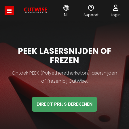
Overslaan
en
naar
Support
Login
NL
de
inhoud
gaan
MATERIAL
PEEK LASERSNIJDEN OF
HB
FREZEN
TITLE
Material
Ontdek PEEK (Polyetheretherketon) lasersnijden
HB
of frezen bij CutWise.
Description
DIRECT PRIJS BEREKENEN