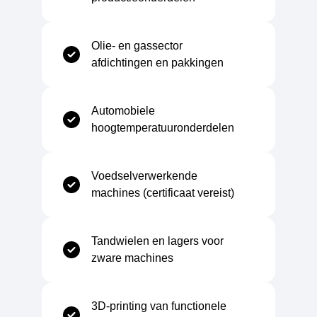
Rek bij breuk
30%
Olie- en gassector
afdichtingen en pakkingen
Slagvastheid (Charpy, niet-gekerfd)
8 kJ/m²
Automobiele
hoogtemperatuuronderdelen
Elektrische eigenschappen
Voedselverwerkende
machines (certificaat vereist)
Soortelijke weerstand
2×10^17 Ω·cm
Tandwielen en lagers voor
Diëlektrische constante
3,2
zware machines
3D-printing van functionele