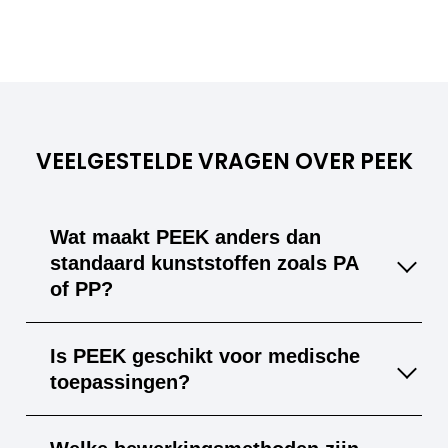
VEELGESTELDE VRAGEN OVER PEEK
Wat maakt PEEK anders dan
standaard kunststoffen zoals PA
of PP?
PEEK heeft een veel hoger smeltpunt (343
Is PEEK geschikt voor medische
°C), betere mechanische sterkte en
toepassingen?
chemische bestendigheid, waardoor het
geschikt is voor extreme omstandigheden.
Ja, PEEK kan biocompatibel worden