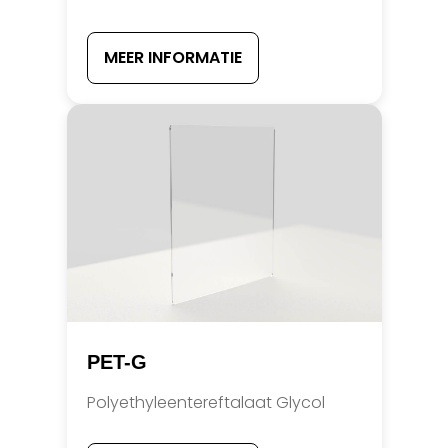
MEER INFORMATIE
PET-G
Polyethyleentereftalaat Glycol