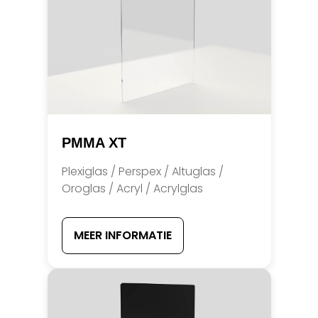
PMMA XT
Plexiglas / Perspex / Altuglas /
Oroglas / Acryl / Acrylglas
MEER INFORMATIE