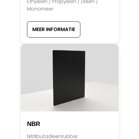
Ethyleen / Propyleen / Dieen /
Monomeer
MEER INFORMATIE
NBR
Nitrilbutadieenrubber