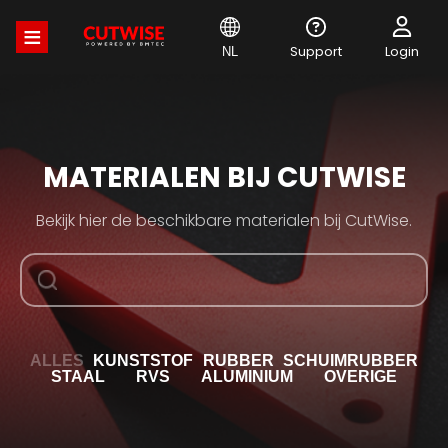
Overslaan
en
naar
Support
Login
NL
de
inhoud
gaan
MATERIALEN BIJ CUTWISE
Bekijk hier de beschikbare materialen bij CutWise.
ALLES
KUNSTSTOF
RUBBER
SCHUIMRUBBER
STAAL
RVS
ALUMINIUM
OVERIGE