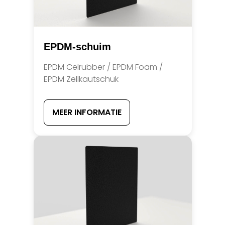
EPDM-schuim
EPDM Celrubber / EPDM Foam /
EPDM Zellkautschuk
MEER INFORMATIE