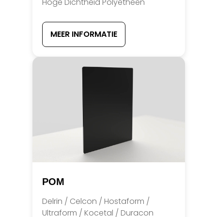
Hoge Dichtheid Polyetheen
MEER INFORMATIE
POM
Delrin / Celcon / Hostaform /
Ultraform / Kocetal / Duracon